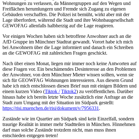
Wohnungen zu verlassen, da Männergruppen auf den Wegen und
Freiflächen herumlungern und Fremde sich Zugang zu eigenen
Gebäuden verschaffen. Die Polizei ist bemüht, wirkt aber mit der
Lage überfordert, während die Stadt und ihre Wohnbaugesellschaft
GEWOFAG allenfalls halbherzig auf die Lage reagieren.
Vor einigen Wochen haben sich betroffene Anwohner auch an die
AfD Gruppe im Münchner Stadtrat gewandt. Vorort habe ich mich
bei Anwohnern über die Lage informiert und danach ein Schreiben
an die GEWOFAG mit zahlreichen Fragen geschickt.
Nach über einen Monat, liegen mir immer noch keine Antworten auf
diese Fragen vor. Ein beschämendes Desinteresse an den Problemen
der Anwohner, von dem Münchner Mieter wissen sollten, wenn sie
sich für GEOWFAG Wohnungen interessieren. Aus diesem Grund
habe ich mich entschlossen diesen Brief nun mit einigen Bildern und
einem kurzen Video (
Tiktok /
Tiktok2
) zu veröffentlichen. Darüber
hinaus habe ich bereits letzte Woche zusätzlich eine Anfrage an die
Stadt zum Umgang mit der Situation im Südpark gestellt:
https://risi.muenchen.de/risi/dokument/v/7956331
.
Zustände wie im Quartier am Südpark sind kein Einzelfall, sondern
traurige Realität in immer mehr Stadtteilen in München. Hinnehmen
darf man solche Zustände trotzdem nicht, man muss ihnen
entschieden entgegen treten!