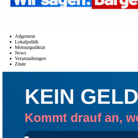
Allgemein
Lokalpolitik
Meinungsdiktat
News
Veranstaltungen
Zitate