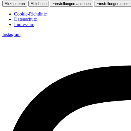
Akzeptieren
Ablehnen
Einstellungen ansehen
Einstellungen speic
Cookie-Richtlinie
Datenschutz
Impressum
Zum
Instagram
Inhalt
springen