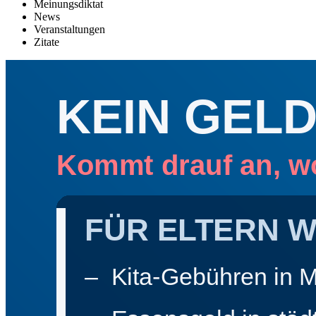
Meinungsdiktat
News
Veranstaltungen
Zitate