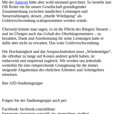
Mit der
Antwort
hätte aber wohl niemand gerechnet. So bestehe laut
OB Reiter ein für unsere Gesellschaft grundlegender
Zusammenhang zwischen staatlichen Leistungen und
Steuerzahlungen, dessen „rituelle Würdigung“ als
Geldverschwendung wahrgenommen werden würde.
Übersetzt könnte man sagen, es ist die Pflicht des Bürgers Steuern –
und im Übrigen auch das Gehalt des Oberbürgermeisters – zu
bezahlen, Dank und Anerkennung für seine Leistungen habe er
dafür aber nicht zu erwarten. Das wäre Geldverschwendung.
Die Hochnäsigkeit und das Anspruchsdenken jener „Würdenträger“,
die offenbar zu lange auf Kosten anderer gelebt haben, ist
entlarvend und empörend zugleich. Wir werden uns jedenfalls
weiterhin für eine entsprechende Genugtuung für die immer
steigende Abgabenlast des ehrlichen Arbeiters und Arbeitgebers
einsetzen.
Ihre AfD-Stadtratsgruppe
Folgen Sie der Stadtratsgruppe auch per:
Facebook: facebook.com/afdmuc
Instagram: instagram.com/afd_im_muenchner_stadtrat