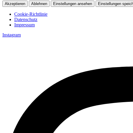
Akzeptieren
Ablehnen
Einstellungen ansehen
Einstellungen speic
Cookie-Richtlinie
Datenschutz
Impressum
Zum
Instagram
Inhalt
springen