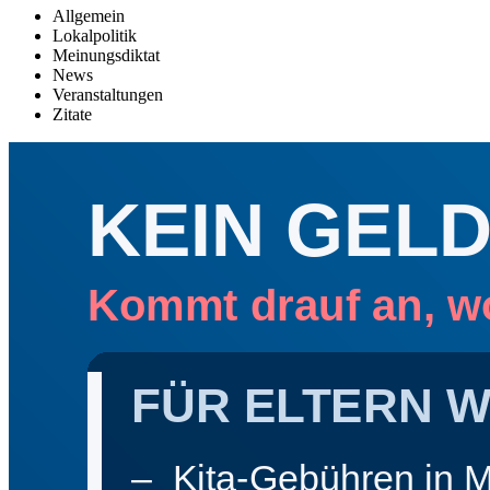
Allgemein
Lokalpolitik
Meinungsdiktat
News
Veranstaltungen
Zitate