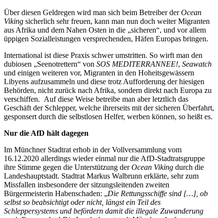
Über diesen Geldregen wird man sich beim Betreiber der
Ocean
Viking
sicherlich sehr freuen, kann man nun doch weiter Migranten
aus Afrika und dem Nahen Osten in die „sicheren“, und vor allem
üppigen Sozialleistungen versprechenden, Häfen Europas bringen.
International ist diese Praxis schwer umstritten. So wirft man den
dubiosen „Seenotrettern“ von
SOS MEDITERRANNEE!
,
Seawatch
und einigen weiteren vor, Migranten in den Hoheitsgewässern
Libyens aufzusammeln und diese trotz Aufforderung der hiesigen
Behörden, nicht zurück nach Afrika, sondern direkt nach Europa zu
verschiffen. Auf diese Weise betreibe man aber letztlich das
Geschäft der Schlepper, welche ihrerseits mit der sicheren Überfahrt,
gesponsert durch die selbstlosen Helfer, werben können, so heißt es.
Nur die AfD hält dagegen
Im Münchner Stadtrat erhob in der Vollversammlung vom
16.12.2020 allerdings wieder einmal nur die AfD-Stadtratsgruppe
ihre Stimme gegen die Unterstützung der
Ocean Viking
durch die
Landeshauptstadt. Stadtrat Markus Walbrunn erklärte, sehr zum
Missfallen insbesondere der sitzungsleitenden zweiten
Bürgermeisterin Habenschaden: „
Die Rettungsschiffe sind […], ob
selbst so beabsichtigt oder nicht, längst ein Teil des
Schleppersystems und befördern damit die illegale Zuwanderung