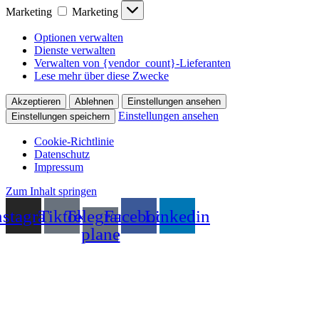
Marketing
Marketing
Optionen verwalten
Dienste verwalten
Verwalten von {vendor_count}-Lieferanten
Lese mehr über diese Zwecke
Akzeptieren
Ablehnen
Einstellungen ansehen
Einstellungen ansehen
Einstellungen speichern
Cookie-Richtlinie
Datenschutz
Impressum
Zum Inhalt springen
nstagram
Tiktok
Telegram-
Facebook
Linkedin
plane