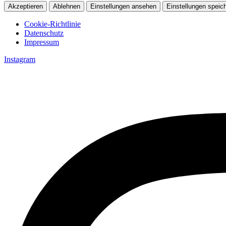
Akzeptieren
Ablehnen
Einstellungen ansehen
Einstellungen speic
Cookie-Richtlinie
Datenschutz
Impressum
Zum
Instagram
Inhalt
springen