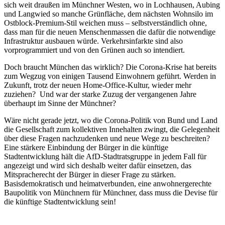
sich weit draußen im Münchner Westen, wo in Lochhausen, Aubing
und Langwied so manche Grünfläche, dem nächsten Wohnsilo im
Ostblock-Premium-Stil weichen muss – selbstverständlich ohne,
dass man für die neuen Menschenmassen die dafür die notwendige
Infrastruktur ausbauen würde. Verkehrsinfarkte sind also
vorprogrammiert und von den Grünen auch so intendiert.
Doch braucht München das wirklich? Die Corona-Krise hat bereits
zum Wegzug von einigen Tausend Einwohnern geführt. Werden in
Zukunft, trotz der neuen Home-Office-Kultur, wieder mehr
zuziehen? Und war der starke Zuzug der vergangenen Jahre
überhaupt im Sinne der Münchner?
Wäre nicht gerade jetzt, wo die Corona-Politik von Bund und Land
die Gesellschaft zum kollektiven Innehalten zwingt, die Gelegenheit
über diese Fragen nachzudenken und neue Wege zu beschreiten?
Eine stärkere Einbindung der Bürger in die künftige
Stadtentwicklung hält die AfD-Stadtratsgruppe in jedem Fall für
angezeigt und wird sich deshalb weiter dafür einsetzen, das
Mitspracherecht der Bürger in dieser Frage zu stärken.
Basisdemokratisch und heimatverbunden, eine anwohnergerechte
Baupolitik von Münchnern für Münchner, dass muss die Devise für
die künftige Stadtentwicklung sein!