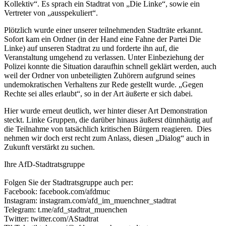
Kollektiv“. Es sprach ein Stadtrat von „Die Linke“, sowie ein
Vertreter von „ausspekuliert“.
Plötzlich wurde einer unserer teilnehmenden Stadträte erkannt.
Sofort kam ein Ordner (in der Hand eine Fahne der Partei Die
Linke) auf unseren Stadtrat zu und forderte ihn auf, die
Veranstaltung umgehend zu verlassen. Unter Einbeziehung der
Polizei konnte die Situation daraufhin schnell geklärt werden, auch
weil der Ordner von unbeteiligten Zuhörern aufgrund seines
undemokratischen Verhaltens zur Rede gestellt wurde. „Gegen
Rechte sei alles erlaubt“, so in der Art äußerte er sich dabei.
Hier wurde erneut deutlich, wer hinter dieser Art Demonstration
steckt. Linke Gruppen, die darüber hinaus äußerst dünnhäutig auf
die Teilnahme von tatsächlich kritischen Bürgern reagieren. Dies
nehmen wir doch erst recht zum Anlass, diesen „Dialog“ auch in
Zukunft verstärkt zu suchen.
Ihre AfD-Stadtratsgruppe
Folgen Sie der Stadtratsgruppe auch per:
Facebook:
facebook.com/afdmuc
Instagram:
instagram.com/afd_im_muenchner_stadtrat
Telegram:
t.me/afd_stadtrat_muenchen
Twitter:
twitter.com/AStadtrat