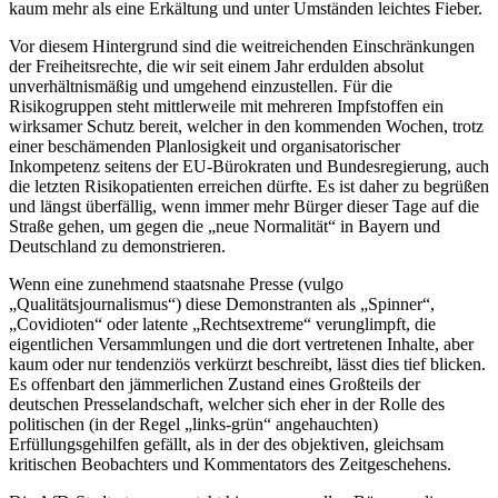
kaum mehr als eine Erkältung und unter Umständen leichtes Fieber.
Vor diesem Hintergrund sind die weitreichenden Einschränkungen
der Freiheitsrechte, die wir seit einem Jahr erdulden absolut
unverhältnismäßig und umgehend einzustellen. Für die
Risikogruppen steht mittlerweile mit mehreren Impfstoffen ein
wirksamer Schutz bereit, welcher in den kommenden Wochen, trotz
einer beschämenden Planlosigkeit und organisatorischer
Inkompetenz seitens der EU-Bürokraten und Bundesregierung, auch
die letzten Risikopatienten erreichen dürfte. Es ist daher zu begrüßen
und längst überfällig, wenn immer mehr Bürger dieser Tage auf die
Straße gehen, um gegen die „neue Normalität“ in Bayern und
Deutschland zu demonstrieren.
Wenn eine zunehmend staatsnahe Presse (vulgo
„Qualitätsjournalismus“) diese Demonstranten als „Spinner“,
„Covidioten“ oder latente „Rechtsextreme“ verunglimpft, die
eigentlichen Versammlungen und die dort vertretenen Inhalte, aber
kaum oder nur tendenziös verkürzt beschreibt, lässt dies tief blicken.
Es offenbart den jämmerlichen Zustand eines Großteils der
deutschen Presselandschaft, welcher sich eher in der Rolle des
politischen (in der Regel „links-grün“ angehauchten)
Erfüllungsgehilfen gefällt, als in der des objektiven, gleichsam
kritischen Beobachters und Kommentators des Zeitgeschehens.