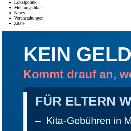
Lokalpolitik
Meinungsdiktat
News
Veranstaltungen
Zitate