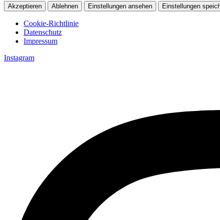
Akzeptieren
Ablehnen
Einstellungen ansehen
Einstellungen speic
Cookie-Richtlinie
Datenschutz
Impressum
Zum
Instagram
Inhalt
springen