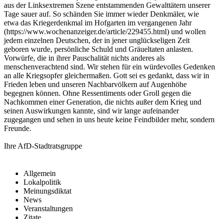
aus der Linksextremen Szene entstammenden Gewalttätern unserer
Tage sauer auf. So schänden Sie immer wieder Denkmäler, wie
etwa das Kriegerdenkmal im Hofgarten im vergangenen Jahr
(
https://www.wochenanzeiger.de/article/229455.html
) und wollen
jedem einzelnen Deutschen, der in jener unglückseligen Zeit
geboren wurde, persönliche Schuld und Gräueltaten anlasten.
Vorwürfe, die in ihrer Pauschalität nichts anderes als
menschenverachtend sind. Wir stehen für ein würdevolles Gedenken
an alle Kriegsopfer gleichermaßen. Gott sei es gedankt, dass wir in
Frieden leben und unseren Nachbarvölkern auf Augenhöhe
begegnen können. Ohne Ressentiments oder Groll gegen die
Nachkommen einer Generation, die nichts außer dem Krieg und
seinen Auswirkungen kannte, sind wir lange aufeinander
zugegangen und sehen in uns heute keine Feindbilder mehr, sondern
Freunde.
Ihre AfD-Stadtratsgruppe
Allgemein
Lokalpolitik
Meinungsdiktat
News
Veranstaltungen
Zitate